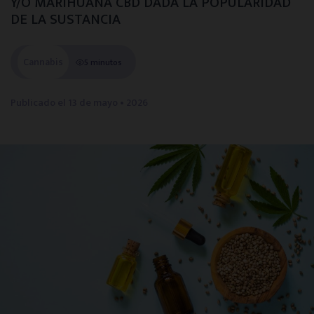
Y/O MARIHUANA CBD DADA LA POPULARIDAD
DE LA SUSTANCIA
Centros en tu provincia
Cannabis
5 minutos
Madrid
Publicado el
13 de mayo • 2026
Barcelona
Valencia
Sevilla
Bilbao
Málaga