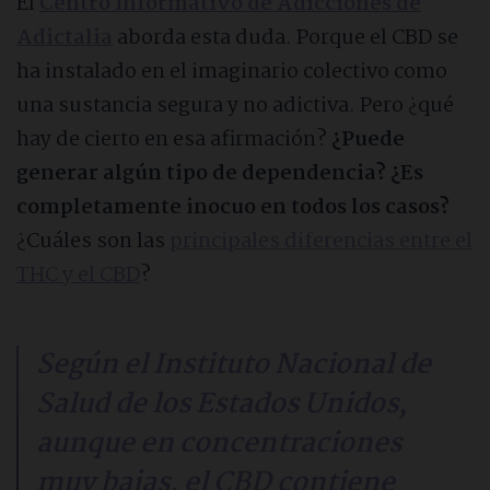
El
Centro Informativo de Adicciones de
Sobre Adictalia
Adictalia
aborda esta duda. Porque el CBD se
ha instalado en el imaginario colectivo como
Quiénes somos
una sustancia segura y no adictiva. Pero ¿qué
hay de cierto en esa afirmación?
¿Puede
generar algún tipo de dependencia? ¿Es
Cómo apoyamos a las familias
completamente inocuo en todos los casos?
¿Cuáles son las
principales diferencias entre el
Opiniones sobre Adictalia
THC y el CBD
?
Nuestro compromiso ético
Según el Instituto Nacional de
Preguntas frecuentes
Salud de los Estados Unidos,
aunque en concentraciones
Contacto
muy bajas, el CBD contiene