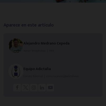
Alicante
Oviedo
Aparece en este artículo
Zaragoza
Alejandro Medrano Cepeda
Asesor terapéutico
|
Web
Murcia
Toledo
Equipo Adictalia
Comité Editorial
|
comunicacion@adictalia.es
Ciudad Real
Infórmate y aprende