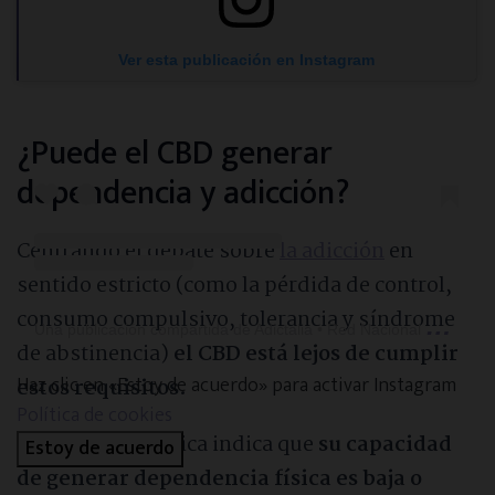
Ver esta publicación en Instagram
¿Puede el CBD generar
dependencia y adicción?
Centrando el debate sobre
la adicción
en
sentido estricto (como la pérdida de control,
consumo compulsivo, tolerancia y síndrome
U
na publicación compartida de Adictalia • Red Nacional de Apoyo y Soluciones para Adicciones (@adictalia.es)
de abstinencia)
el CBD está lejos de cumplir
Haz clic en «Estoy de acuerdo» para activar Instagram
estos requisitos.
Política de cookies
La evidencia clínica indica que
su capacidad
Estoy de acuerdo
de generar dependencia física es baja o