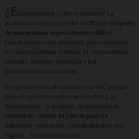
¿E
ONG’s y Asociaciones
l Cannabidiol o CBD es adictivo? La
primera vez que Ana probó el CBD fue
después
Entidades públicas
de una semana especialmente difícil.
Llevaba meses con ansiedad, pero esa noche
Adicciones
no conseguía bajar el ritmo. El cuerpo estaba
cansado, la mente acelerada y los
Haz tu test de adicciones
pensamientos no cesaban.
No quería volver al cannabis con THC porque
Cocaína
sabía lo que eso implicaba: la euforia, la
desconexión… y después, la sensación de
Alcoholismo
pérdida de control.
El CBD le parecía
diferente
: más suave, más inofensivo, más
Cannabis
seguro… Lo tomó y durmió.