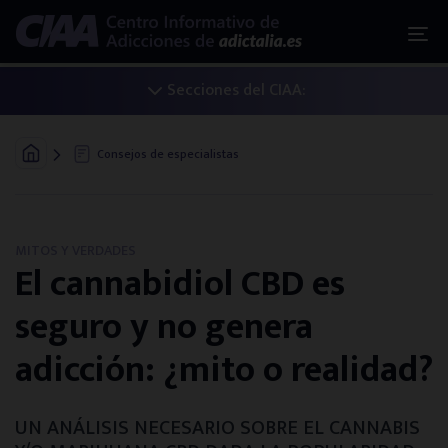
Secciones del CIAA:
Iniciar un tratamiento
Consejos de especialistas
Adicciones: la guía básica
Las 4 fases de un tratamiento
MITOS Y VERDADES
El cannabidiol CBD es
Alternativas de tratamiento
seguro y no genera
Acceso al sistema público
adicción: ¿mito o realidad?
¿Eres familiar? Te ayudamos
UN ANÁLISIS NECESARIO SOBRE EL CANNABIS