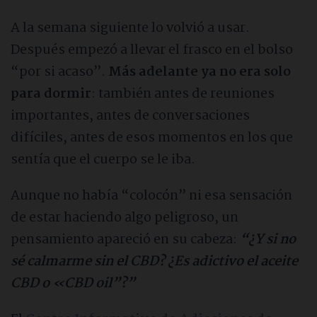
Heroína
A la semana siguiente lo volvió a usar.
Después empezó a llevar el frasco en el bolso
Fármacos
“por si acaso”.
Más adelante ya no era solo
para dormir
: también antes de reuniones
Ludopatía
importantes, antes de conversaciones
difíciles, antes de esos momentos en los que
Sexo
sentía que el cuerpo se le iba.
Aunque no había “colocón” ni esa sensación
Móvil
de estar haciendo algo peligroso, un
pensamiento apareció en su cabeza:
“¿Y si no
Videojuegos
sé calmarme sin el CBD? ¿Es adictivo el aceite
CBD o «CBD oil”?”
Compras