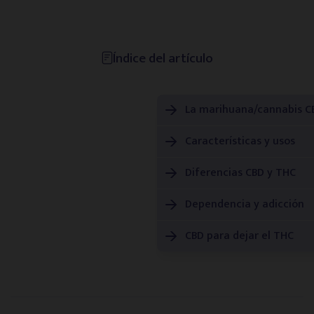
Consejos de especialistas
Índice del artículo
Vídeos informativos
La marihuana/cannabis CB
Historias reales
Características y usos
Noticias de actualidad
Diferencias CBD y THC
Guías descargables
Dependencia y adicción
CBD para dejar el THC
Directorios
Psicólogos