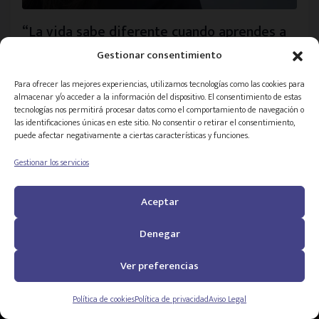
“La vida sabe diferente cuando aprendes a
vivir sin consumo”
Gestionar consentimiento
El testimonio de una adicta al cannabis que sigue
Para ofrecer las mejores experiencias, utilizamos tecnologías como las cookies para
ganándole la batalla a esta enfermedad
almacenar y/o acceder a la información del dispositivo. El consentimiento de estas
tecnologías nos permitirá procesar datos como el comportamiento de navegación o
Publicado el
22 de noviembre • 2024
las identificaciones únicas en este sitio. No consentir o retirar el consentimiento,
puede afectar negativamente a ciertas características y funciones.
Testimonios
Cannabis
9 minutos
Gestionar los servicios
Aceptar
Denegar
Ver todos los artículos
Ver preferencias
Política de cookies
Política de privacidad
Aviso Legal