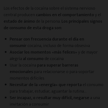
ONG’s y Asociaciones
Los efectos de la cocaína sobre el sistema nervioso
central producen
cambios en el comportamiento
y el
estado de ánimo
de la persona.
Los principales signos
Entidades públicas
de consumo de esta droga son
:
Adicciones
Pensar con frecuencia durante el día en
consumir
cocaína, incluso de forma obsesiva
Asociar los momentos «más felices»
y de mayor
Haz tu test de adicciones
alegría
al consumo
de cocaína
Usar la cocaína
para superar barreras
Cocaína
emocionales
para relacionarse o para soportar
momentos difíciles
Necesitar de la «energía» que reporta
el consumo
Alcoholismo
para trabajar, estudiar, aguantar la rutina…
Ser incapaz, o resultar muy difícil, negarse
a una
Cannabis
invitación a consumir