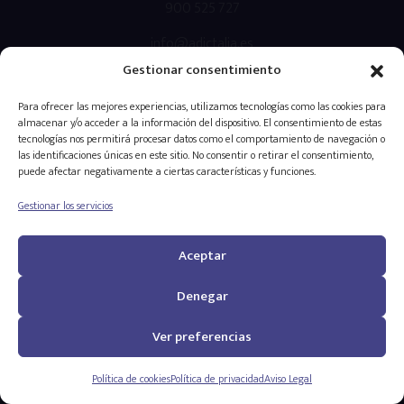
900 525 727
info@adictalia.es
Gestionar consentimiento
prensa@adictalia.es
Para ofrecer las mejores experiencias, utilizamos tecnologías como las cookies para
Av. de Pérez Galdós 63, 46008, Valencia.
almacenar y/o acceder a la información del dispositivo. El consentimiento de estas
tecnologías nos permitirá procesar datos como el comportamiento de navegación o
las identificaciones únicas en este sitio. No consentir o retirar el consentimiento,
puede afectar negativamente a ciertas características y funciones.
4,9
Gestionar los servicios
205 reviews
Aceptar
Denegar
Ver preferencias
Sé parte de nuestra red o trabaja con nosotros:
Política de cookies
Política de privacidad
Aviso Legal