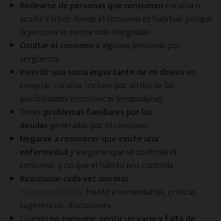
Rodearse de personas que consumen
cocaína o
Heroína
acudir a sitios donde el consumo es habitual porque
la persona se siente más integradas
Ocultar el consumo
a algunas personas por
Fármacos
vergüenza
Invertir una suma importante de mi dinero
en
Ludopatía
comprar cocaína, incluso por arriba de las
posibilidades económicas (endeudarse)
Sexo
Tener
problemas familiares por las
deudas
generadas por el consumo
Negarse a reconocer que existe una
Móvil
enfermedad
y asegurar que se controla el
consumo, y no que el hábito nos controla
Videojuegos
Reaccionar cada vez con más
hipersensibilidad
frente a comentarios, críticas,
Compras
sugerencias, discusiones…
Cuando
no consume, sentir un vacío y falta de