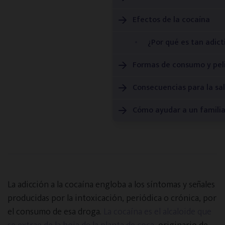
Alicante
Efectos de la cocaína
¿Por qué es tan adict
Oviedo
Formas de consumo y peli
Zaragoza
Consecuencias para la sa
Cómo ayudar a un familia
Murcia
Toledo
Ciudad Real
La adicción a la cocaína engloba a los síntomas y señales
producidas por la intoxicación, periódica o crónica, por
Infórmate y aprende
el consumo de esa droga.
La cocaína es el alcaloide que