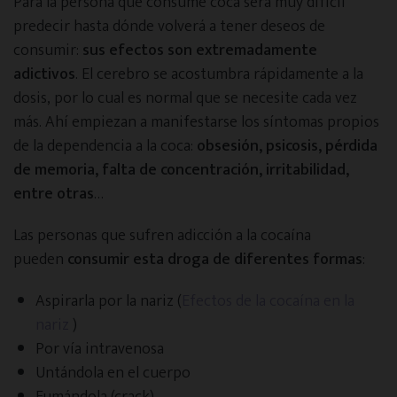
Para la persona que consume coca será muy difícil
predecir hasta dónde volverá a tener deseos de
consumir:
sus efectos son extremadamente
adictivos
. El cerebro se acostumbra rápidamente a la
dosis, por lo cual es normal que se necesite cada vez
más. Ahí empiezan a manifestarse los síntomas propios
de la dependencia a la coca:
obsesión, psicosis, pérdida
de memoria, falta de concentración, irritabilidad,
entre otras
…
Las personas que sufren adicción a la cocaína
pueden
consumir esta droga de diferentes formas
:
Aspirarla por la nariz (
Efectos de la cocaína en la
nariz
)
Por vía intravenosa
Untándola en el cuerpo
Fumándola (crack)