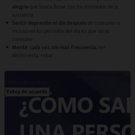
alegría
que busca llenar con los estímulos de la
Sobre Adictalia
sustancia
Sentir depresión el día después
de consumir o
Quiénes somos
incluso en los períodos del día en que no se
consume
Mentir cada vez con más frecuencia
, ser
Cómo apoyamos a las familias
deshonesta, robar…
Opiniones sobre Adictalia
Haz clic en «Estoy de acuerdo» para activar Youtube
Política de cookies
Nuestro compromiso ético
Estoy de acuerdo
Preguntas frecuentes
Contacto