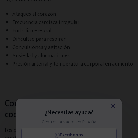
Ataques al corazón
Frecuencia cardíaca irregular
Embolia cerebral
Dificultad para respirar
Convulsiones y agitación
Ansiedad y alucinaciones
Presión arterial y temperatura corporal en aumento
Consecuencias del consumo de
cocaína
¿Necesitas ayuda?
Centros privados en España
Los principales problemas de salud física y mental
Escríbenos