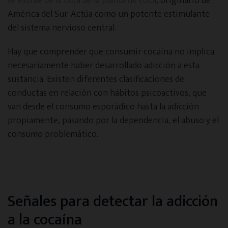
se extrae de la hoja de la planta de coca
, originario de
América del Sur. Actúa como un potente estimulante
Consejos de especialistas
del sistema nervioso central.
Vídeos informativos
Hay que comprender que consumir cocaína no implica
necesariamente haber desarrollado adicción a esta
sustancia. Existen diferentes clasificaciones de
Historias reales
conductas en relación con hábitos psicoactivos, que
van desde el consumo esporádico hasta la adicción
Noticias de actualidad
propiamente, pasando por la dependencia, el abuso y el
consumo problemático.
Guías descargables
Directorios
Señales para detectar la adicción
Psicólogos
a la cocaína