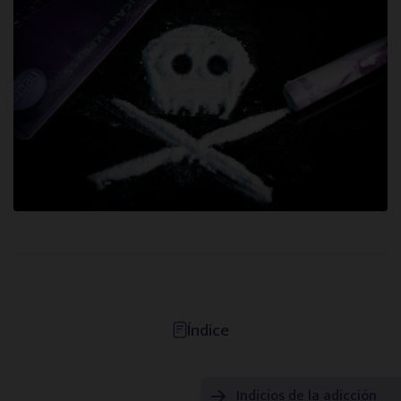
Centros en tu provincia
Madrid
Barcelona
Valencia
Sevilla
Bilbao
Índice
Málaga
Indicios de la adicción