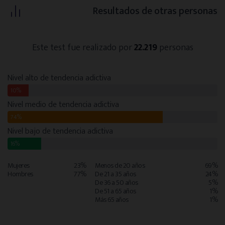
Resultados de otras personas
Este test fue realizado por
22.219
personas
Nivel alto de tendencia adictiva
10%
Nivel medio de tendencia adictiva
74%
Nivel bajo de tendencia adictiva
16%
Mujeres
23%
Menos de 20 años
69%
Hombres
77%
De 21 a 35 años
24%
De 36 a 50 años
5%
De 51 a 65 años
1%
Más 65 años
1%