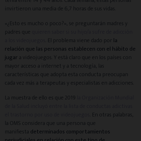
tenía entre 14 y 44 años. Cada semana, estas personas
invirtieron una media de 6,7 horas de sus vidas.
«¿Esto es mucho o poco?», se preguntarán madres y
padres que
quieren saber si su hijo/a sufre de adicción
a los videojuegos
. El problema viene dado por
la
relación que las personas establecen con el hábito de
jugar
a videojuegos. Y está claro que en los países con
mayor acceso a internet y a tecnología, las
características que adopta esta conducta preocupan
cada vez más a terapeutas y especialistas en adicciones.
La muestra de ello es que 2019
la Organización Mundial
de la Salud incluyó entre la lista de conductas adictivas
el trastorno por uso de videojuegos
. En otras palabras,
la OMS considera que una persona que
manifiesta
determinados comportamientos
perjudiciales en relación con este tipo de