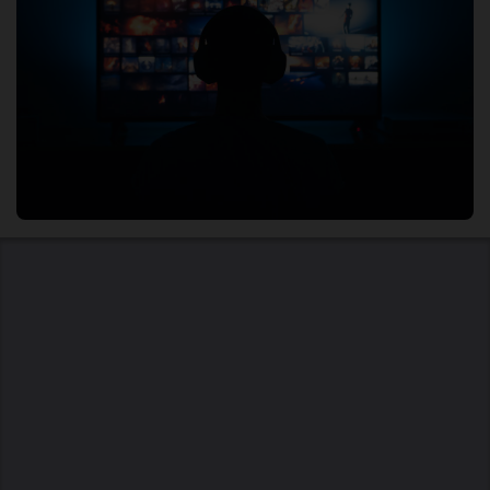
Centros en tu provincia
Madrid
Barcelona
Valencia
Sevilla
Bilbao
Málaga