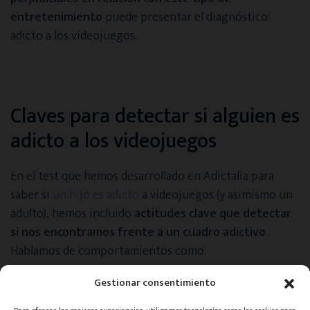
entretenimiento
puede presentar el diagnóstico:
adicto a los videojuegos.
Claves para detectar si alguien es
adicto a los videojuegos
En el test que hemos desarrollado en Adictalia para
saber si
un hijo es adicto
a videojuegos (y asimismo un
adulto), hemos incluido
actitudes clave que detectar
si nos encontramos frente a un cuadro adictivo
.
Hablamos de comportamientos como:
Perder el control sobre el tiempo de exposición al
Gestionar consentimiento
videojuego