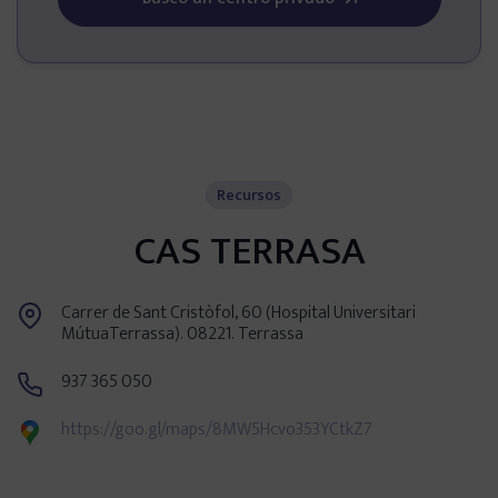
Centros en tu provincia
Madrid
Barcelona
Recursos
CAS TERRASA
Valencia
Carrer de Sant Cristòfol, 60 (Hospital Universitari
Sevilla
MútuaTerrassa). 08221. Terrassa
937 365 050
Bilbao
https://goo.gl/maps/8MW5Hcvo353YCtkZ7
Málaga