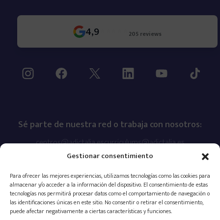
4,9
205 reviews
Sé parte de nuestra red o trabaja con nosotros:
centros@adictalia.es
curriculums@adictalia.es
Gestionar consentimiento
Para ofrecer las mejores experiencias, utilizamos tecnologías como las cookies para
almacenar y/o acceder a la información del dispositivo. El consentimiento de estas
tecnologías nos permitirá procesar datos como el comportamiento de navegación o
las identificaciones únicas en este sitio. No consentir o retirar el consentimiento,
puede afectar negativamente a ciertas características y funciones.