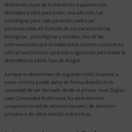
diferentes tipos de tratamiento a quienes son
Sobre Adictalia
derivados a ellos para tratar una adicción. Las
estrategias para cada paciente suelen ser
Quiénes somos
personalizadas en función de sus características
biológicas , psicológicas y sociales. Una de las
intervenciones que brindan estos centros consiste en
Cómo apoyamos a las familias
utilizar sustitutivos opiáceos o agonistas para tratar la
dependencia a este tipo de drogas.
Opiniones sobre Adictalia
Aunque se denominen de segundo nivel, el acceso a
estos centros puede darse de forma directa sin la
Nuestro compromiso ético
necesidad de ser derivado desde el primer nivel. Según
cada Comunidad Autónoma, los ambulatorios
Preguntas frecuentes
componen la red de recursos sociales, de atención
primaria o de salud mental, entre otras.
Contacto