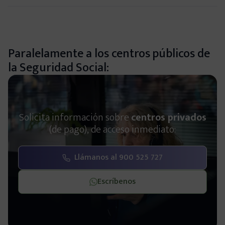
Alicante
Oviedo
Paralelamente a los centros públicos de
la Seguridad Social:
Zaragoza
Murcia
Solicita información sobre
centros privados
(de pago), de acceso inmediato:
Toledo
Llámanos al 900 525 727
Ciudad Real
Escríbenos
Infórmate y aprende