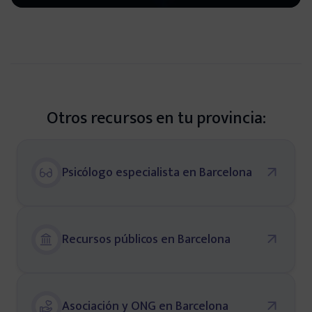
Consejos de especialistas
Vídeos informativos
Historias reales
Otros recursos en tu provincia:
Noticias de actualidad
Psicólogo especialista en Barcelona
Guías descargables
Recursos públicos en Barcelona
Directorios
Psicólogos
Asociación y ONG en Barcelona