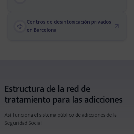
ONG’s y Asociaciones
Centros de desintoxicación privados
Entidades públicas
en Barcelona
Adicciones
Haz tu test de adicciones
Estructura de la red de
Cocaína
tratamiento para las adicciones
Alcoholismo
Así funciona el sistema público de adicciones de la
Seguridad Social:
Cannabis