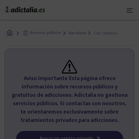
Red Nacional de Apoyo y Soluciones para Adicciones
+3.200
+19.000
+4.5M
Iniciar un tratamiento
tratamientos iniciados
familias ayudadas
de lectores/as
Recursos públicos
Barcelona
CAS TERRASA
Adicciones: la guía básica
Las 4 fases de un tratamiento
Aviso importante Esta página ofrece
información sobre recursos públicos y
Alternativas de tratamiento
gratuitos de adicciones. Adictalia no gestiona
servicios públicos. Si contactas con nosotros,
Acceso al sistema público
te orientaremos exclusivamente sobre
tratamientos privados para adicciones.
¿Eres familiar? Te ayudamos
Busco un centro privado