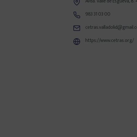
Avda. Valle de Esgueva, 8. 4
983 31 03 00
Centros en tu provincia
cetras.valladolid@gmail.
Madrid
https://www.cetras.org/
Barcelona
Valencia
Sevilla
Bilbao
Málaga