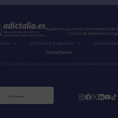
Ayudamos a personas con problemas de adi
Centros de desintoxicación
p
incia
Infórmate y aprende
Directorio
Contactanos
27
info@adictalia.es
prensa@adictalia.es
Av. de Pérez Galdós 63, 46008
205 reviews