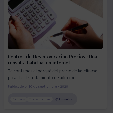
Consejos de especialistas
Vídeos informativos
Historias reales
Centros de Desintoxicación Precios : Una
Noticias de actualidad
consulta habitual en internet
Te contamos el porqué del precio de las clínicas
Guías descargables
privadas de tratamiento de adicciones
Publicado el
10 de septiembre • 2020
Directorios
Centros
Tratamientos
8 minutos
Psicólogos