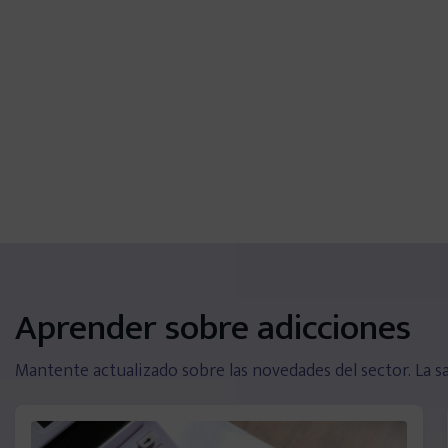
Alicante
Oviedo
Zaragoza
Murcia
Toledo
Aprender sobre adicciones
Mantente actualizado sobre las novedades del sector. La sal
Ciudad Real
Infórmate y aprende