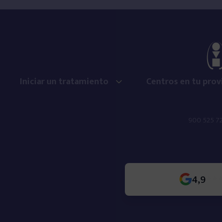
Heroína
Fármacos
Iniciar un tratamiento
Centros en tu prov
Ludopatía
900 525 7
Sexo
Móvil
4,9
Videojuegos
Compras