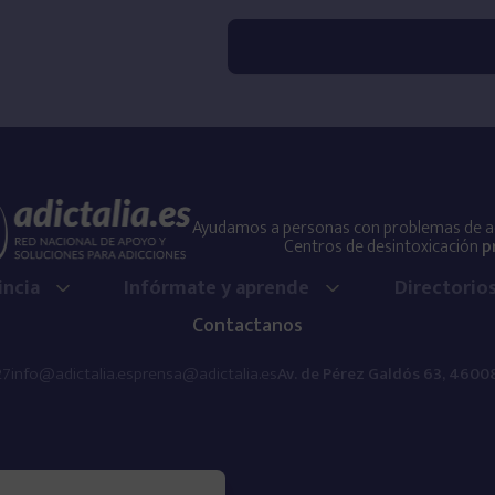
Ayudamos a personas con problemas de adi
Centros de desintoxicación
p
incia
Infórmate y aprende
Directorio
Contactanos
27
info@adictalia.es
prensa@adictalia.es
Av. de Pérez Galdós 63, 46008