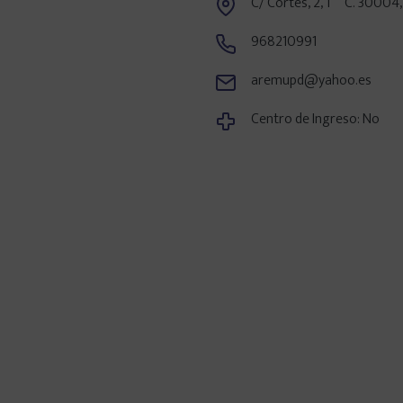
C/ Cortés, 2, 1º C. 30004,
968210991
Centros en tu provincia
aremupd@yahoo.es
Madrid
Centro de Ingreso: No
Barcelona
Valencia
Sevilla
Bilbao
Málaga