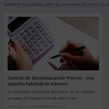
Mantente actualizado sobre las novedades del sector. La sal
Consejos de especialistas
Vídeos informativos
Historias reales
Noticias de actualidad
Guías descargables
Centros de Desintoxicación Precios : Una
consulta habitual en internet
Directorios
Te contamos el porqué del precio de las clínicas
privadas de tratamiento de adicciones
Psicólogos
Publicado el
10 de septiembre • 2020