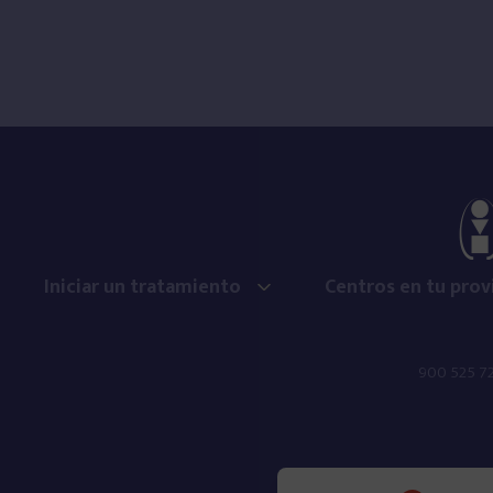
Heroína
Fármacos
Ludopatía
Sexo
Iniciar un tratamiento
Centros en tu prov
Móvil
900 525 7
Videojuegos
Compras