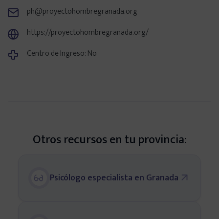
ph@proyectohombregranada.org
Centros en tu provincia
https://proyectohombregranada.org/
Madrid
Centro de Ingreso: No
Barcelona
Valencia
Otros recursos en tu provincia:
Sevilla
Bilbao
Psicólogo especialista en Granada
Málaga