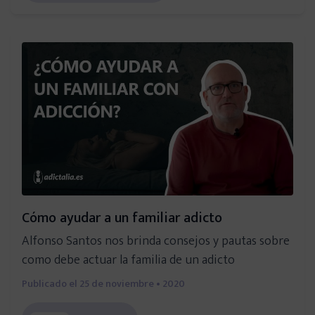
Heroína
Fármacos
Ludopatía
Sexo
Móvil
Cómo ayudar a un familiar adicto
Alfonso Santos nos brinda consejos y pautas sobre
Videojuegos
como debe actuar la familia de un adicto
Publicado el
25 de noviembre • 2020
Compras