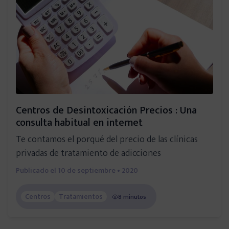
Consejos de especialistas
Vídeos informativos
Historias reales
Centros de Desintoxicación Precios : Una
Noticias de actualidad
consulta habitual en internet
Te contamos el porqué del precio de las clínicas
Guías descargables
privadas de tratamiento de adicciones
Publicado el
10 de septiembre • 2020
Directorios
Centros
Tratamientos
8 minutos
Psicólogos