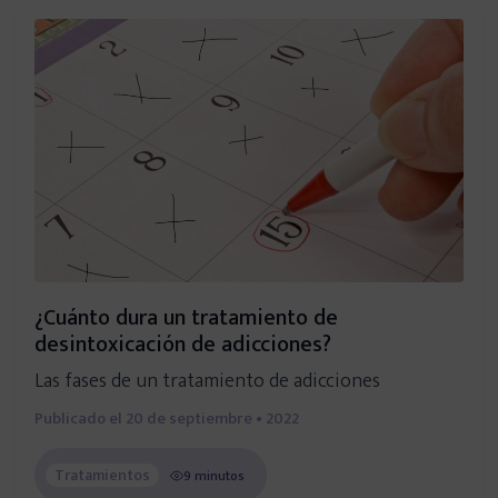
ONG’s y Asociaciones
Entidades públicas
Adicciones
Haz tu test de adicciones
¿Cuánto dura un tratamiento de
Cocaína
desintoxicación de adicciones?
Las fases de un tratamiento de adicciones
Alcoholismo
Publicado el
20 de septiembre • 2022
Cannabis
Tratamientos
9 minutos