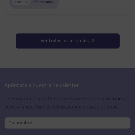
Familia
5 minutos
Sobre Adictalia
Quiénes somos
Ver todos los artículos
Cómo apoyamos a las familias
Opiniones sobre Adictalia
Apúntate a nuestra newsletter
Nuestro compromiso ético
Te enviaremos contenido relevante sobre adicciones, 2
Preguntas frecuentes
veces al mes.
Puedes desuscribirte cuando quieras.
Contacto