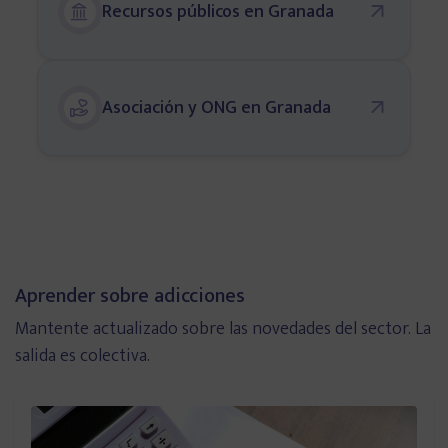
Recursos públicos en Granada
Alicante
Oviedo
Asociación y ONG en Granada
Zaragoza
Murcia
Toledo
Aprender sobre adicciones
Mantente actualizado sobre las novedades del sector. La
Ciudad Real
salida es colectiva.
Infórmate y aprende