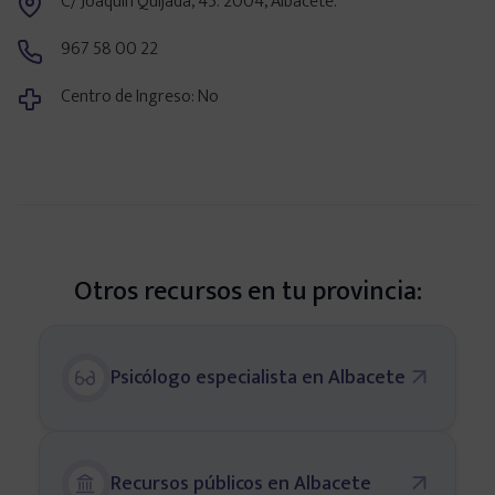
C/ Joaquín Quijada, 45. 2004, Albacete.
Centros en tu provincia
967 58 00 22
Centro de Ingreso: No
Madrid
Barcelona
Valencia
Otros recursos en tu provincia:
Sevilla
Psicólogo especialista en Albacete
Bilbao
Málaga
Recursos públicos en Albacete