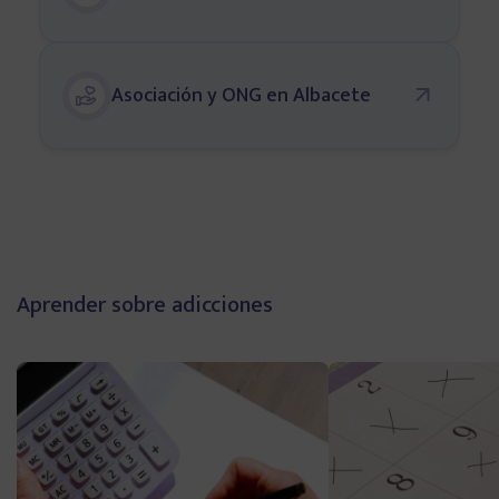
Alicante
Asociación y ONG en Albacete
Oviedo
Zaragoza
Murcia
Aprender sobre adicciones
Toledo
Ciudad Real
Infórmate y aprende