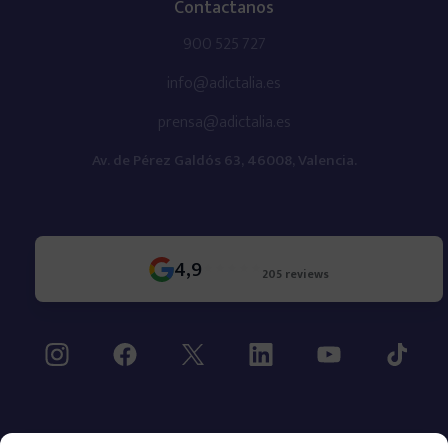
Contactanos
Sobre Adictalia
900 525 727
info@adictalia.es
Quiénes somos
prensa@adictalia.es
Cómo apoyamos a las familias
Av. de Pérez Galdós 63, 46008, Valencia.
Opiniones sobre Adictalia
4,9
205 reviews
Nuestro compromiso ético
Preguntas frecuentes
Contacto