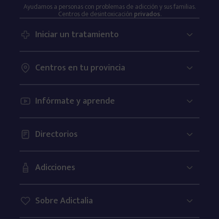
Ayudamos a personas con problemas de adicción y sus familias.
Heroína
Centros de desintoxicación
privados
.
Iniciar un tratamiento
Fármacos
Centros en tu provincia
Ludopatía
Infórmate y aprende
Sexo
Directorios
Móvil
Adicciones
Videojuegos
Sobre Adictalia
Compras