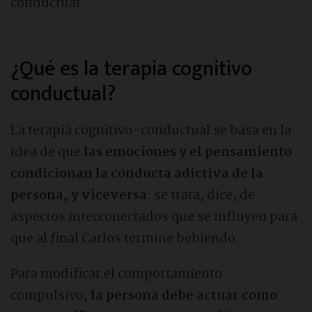
conductual.
Heroína
¿Qué es la terapia cognitivo
Fármacos
conductual?
Ludopatía
La terapia cognitivo-conductual se basa en la
idea de que
las emociones y el pensamiento
Sexo
condicionan la conducta adictiva de la
persona, y viceversa
: se trata, dice, de
Móvil
aspectos interconectados que se influyen para
que al final Carlos termine bebiendo.
Videojuegos
Para modificar el comportamiento
Compras
compulsivo,
la persona debe actuar como