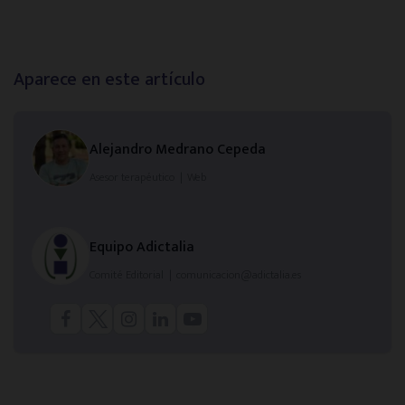
Alicante
Aparece en este artículo
Oviedo
Zaragoza
Alejandro Medrano Cepeda
Asesor terapéutico
|
Web
Murcia
Equipo Adictalia
Toledo
Comité Editorial
|
comunicacion@adictalia.es
Ciudad Real
Infórmate y aprende