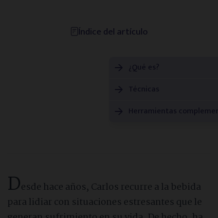
Consejos de especialistas
Índice del artículo
Vídeos informativos
¿Qué es?
Historias reales
Técnicas
Noticias de actualidad
Herramientas complemen
Guías descargables
Directorios
D
esde hace años, Carlos recurre a la bebida
para lidiar con situaciones estresantes que le
Psicólogos
generan sufrimiento en su vida. De hecho, ha