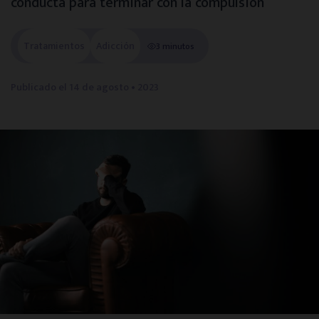
conducta para terminar con la compulsión
Centros en tu provincia
Tratamientos
Adicción
3 minutos
Madrid
Publicado el
14 de agosto • 2023
Barcelona
Valencia
Sevilla
Bilbao
Málaga