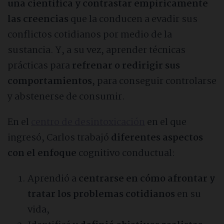
una científica y contrastar empíricamente
Sobre Adictalia
las creencias
que la conducen a evadir sus
conflictos cotidianos por medio de la
Quiénes somos
sustancia. Y, a su vez, aprender técnicas
prácticas para
refrenar o redirigir sus
Cómo apoyamos a las familias
comportamientos
, para conseguir controlarse
y abstenerse de consumir.
Opiniones sobre Adictalia
En el
centro de desintoxicación
en el que
ingresó, Carlos trabajó
diferentes aspectos
Nuestro compromiso ético
con el enfoque
cognitivo conductual:
Preguntas frecuentes
Aprendió a
centrarse en cómo afrontar y
tratar los problemas cotidianos
en su
Contacto
vida,