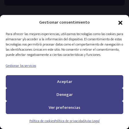
Gestionar consentimiento
Para ofrecer las mejores experiencias, utilizamos tecnologías como las cookies para
almacenar y/o acceder a la información del dispositivo. El consentimiento de estas
tecnologías nos permitirá procesar datos como el comportamiento de navegación o
las identificaciones únicas en este sitio. No consentir o retirar el consentimiento,
puede afectar negativamente a ciertas características y funciones.
Ayudamos a personas con problemas de adicción y sus familias.
Centros de desintoxicación
privados
.
Gestionar los servicios
Iniciar un tratamiento
Aceptar
Centros en tu provincia
Denegar
Ver preferencias
Infórmate y aprende
Política de cookies
Política de privacidad
Aviso Legal