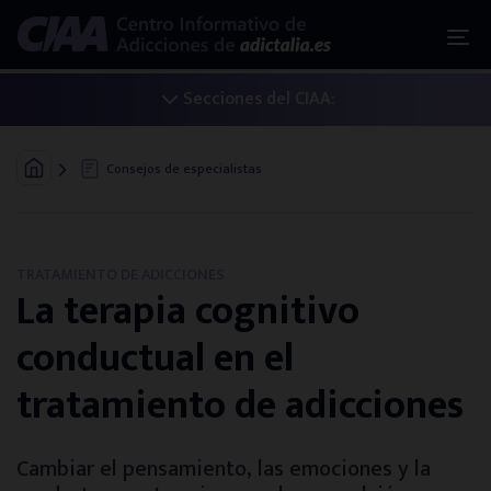
Secciones del CIAA:
Iniciar un tratamiento
Consejos de especialistas
Adicciones: la guía básica
Las 4 fases de un tratamiento
TRATAMIENTO DE ADICCIONES
La terapia cognitivo
Alternativas de tratamiento
conductual en el
Acceso al sistema público
tratamiento de adicciones
¿Eres familiar? Te ayudamos
Cambiar el pensamiento, las emociones y la