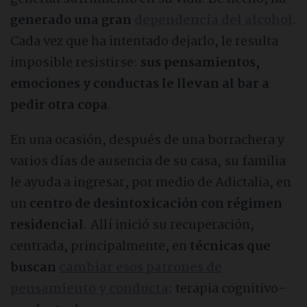
generado una gran
dependencia del alcohol
.
ONG’s y Asociaciones
Cada vez que ha intentado dejarlo, le resulta
imposible resistirse:
sus pensamientos,
Entidades públicas
emociones y conductas le llevan al bar a
pedir otra copa
.
Adicciones
En una ocasión, después de una borrachera y
Haz tu test de adicciones
varios días de ausencia de su casa, su familia
le ayuda a ingresar, por medio de Adictalia, en
Cocaína
un
centro de desintoxicación con régimen
residencial
. Allí inició su recuperación,
Alcoholismo
centrada, principalmente, en
técnicas que
buscan
cambiar esos patrones de
Cannabis
pensamiento y conducta
: terapia cognitivo-