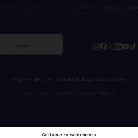
27
info@adictalia.es
prensa@adictalia.es
Av. de Pérez Galdós 63, 46008
205 reviews
Sé parte de nuestra red o trabaja con nosotros:
centros@adictalia.es
curriculums@adictalia.es
Gestionar consentimiento