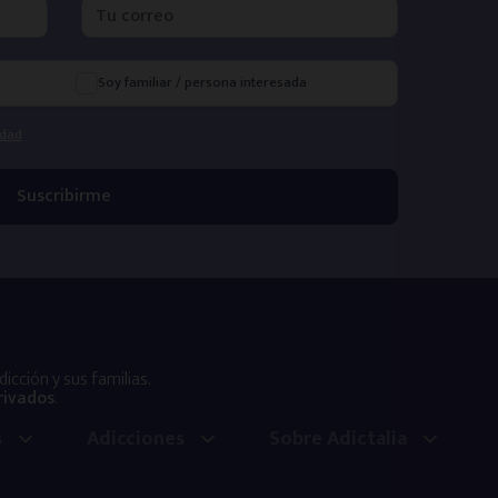
Soy familiar / persona interesada
idad
cción y sus familias.
rivados
.
s
Adicciones
Sobre Adictalia