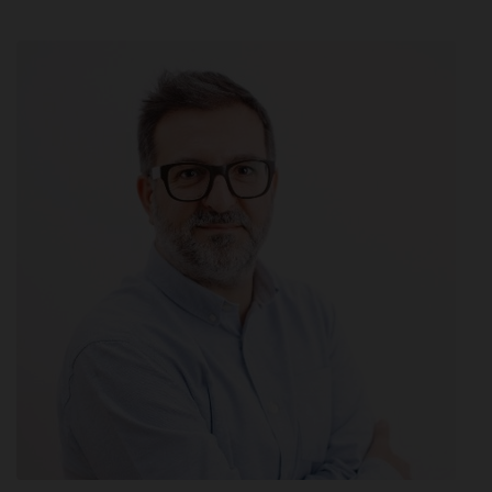
Centros en tu provincia
Madrid
Barcelona
Valencia
Sevilla
Bilbao
Málaga