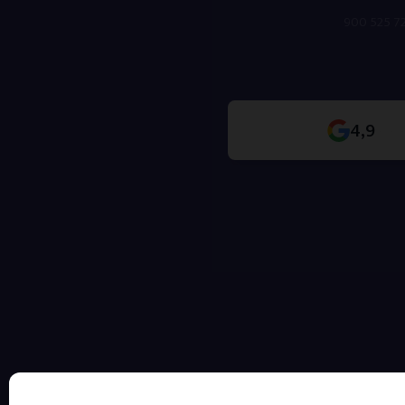
900 525 7
Heroína
Fármacos
4,9
Ludopatía
Sexo
Móvil
Videojuegos
Compras