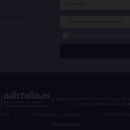
ces al mes.
Soy profesional de las adicciones
He leído y acepto la
política de privac
Ayudamos a personas con problemas de adi
Centros de desintoxicación
p
incia
Infórmate y aprende
Directorio
Contactanos