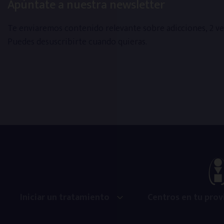
Apúntate a nuestra newsletter
ONG’s y Asociaciones
Te enviaremos contenido relevante sobre adicciones, 2 ve
Puedes desuscribirte cuando quieras.
Entidades públicas
Adicciones
Haz tu test de adicciones
Cocaína
Alcoholismo
Iniciar un tratamiento
Centros en tu prov
Cannabis