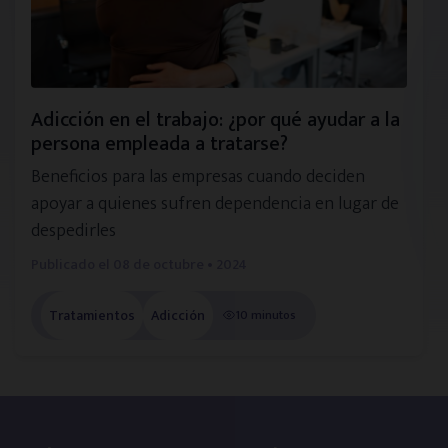
Consejos de especialistas
Vídeos informativos
Adicción en el trabajo: ¿por qué ayudar a la
persona empleada a tratarse?
Beneficios para las empresas cuando deciden
Historias reales
apoyar a quienes sufren dependencia en lugar de
despedirles
Noticias de actualidad
Publicado el
08 de octubre • 2024
Guías descargables
Tratamientos
Adicción
10 minutos
Directorios
Psicólogos