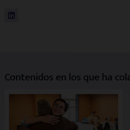
Alicante
Oviedo
Zaragoza
Murcia
Contenidos en los que ha col
Toledo
Ciudad Real
Infórmate y aprende