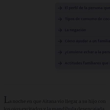
Consejos de especialistas
El perfil de la persona q
Tipos de consumo de coc
Vídeos informativos
La negación
Historias reales
Cómo ayudar a un familia
¿Conviene echar a la pers
Noticias de actualidad
Actitudes familiares que
Guías descargables
Directorios
L
a noche en que Aitana vio llegar a su hijo con
Psicólogos
los ojos excitados y la mandíbula desencajada,