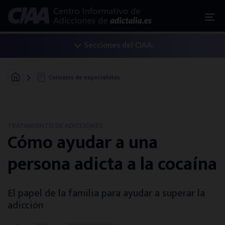
Secciones del CIAA:
Iniciar un tratamiento
Consejos de especialistas
Adicciones: la guía básica
Las 4 fases de un tratamiento
TRATAMIENTO DE ADICCIONES
Cómo ayudar a una
Alternativas de tratamiento
persona adicta a la cocaína
Acceso al sistema público
El papel de la familia para ayudar a superar la
adicción
¿Eres familiar? Te ayudamos