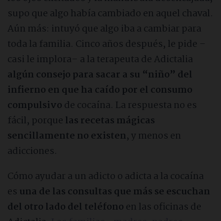
supo que algo había cambiado en aquel chaval.
ONG’s y Asociaciones
Aún más: intuyó que algo iba a cambiar para
toda la familia. Cinco años después, le pide –
Entidades públicas
casi le implora– a la terapeuta de Adictalia
algún consejo para sacar a su “niño” del
Adicciones
infierno en que ha caído por el consumo
compulsivo
de cocaína. La respuesta no es
Haz tu test de adicciones
fácil, porque
las recetas mágicas
sencillamente no existen
, y menos en
Cocaína
adicciones.
Alcoholismo
Cómo ayudar a un adicto o adicta a la cocaína
es
una de las consultas que más se escuchan
Cannabis
del otro lado del teléfono
en las oficinas de