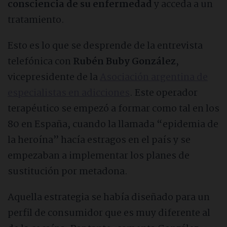
consciencia
de su enfermedad
y acceda a un
Sobre Adictalia
tratamiento.
Esto es lo que se desprende de la entrevista
Quiénes somos
telefónica con
Rubén Buby González
,
vicepresidente de la
Asociación argentina de
Cómo apoyamos a las familias
especialistas en adicciones
. Este operador
terapéutico se empezó a formar como tal en los
Opiniones sobre Adictalia
80 en España, cuando la llamada “epidemia de
la heroína” hacía estragos en el país y se
Nuestro compromiso ético
empezaban a implementar los planes de
sustitución por metadona.
Preguntas frecuentes
Aquella estrategia se había diseñado para un
Contacto
perfil de consumidor que es muy diferente al