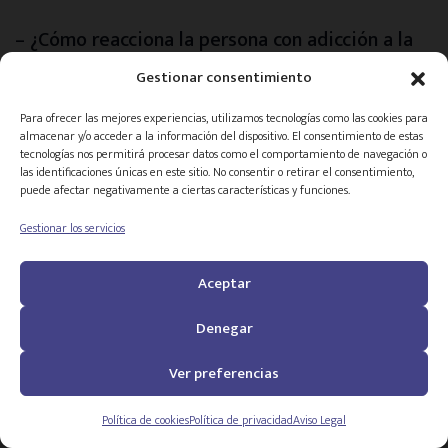
– ¿Cómo reacciona la persona con adicción a la
cocaína, u a otra droga, cuando la familia
Gestionar consentimiento
empieza a actuar de esta forma?
Para ofrecer las mejores experiencias, utilizamos tecnologías como las cookies para
– A partir de que el entorno adopte esas
almacenar y/o acceder a la información del dispositivo. El consentimiento de estas
posiciones,
la persona afectada
tecnologías nos permitirá procesar datos como el comportamiento de navegación o
las identificaciones únicas en este sitio. No consentir o retirar el consentimiento,
directamente por la adicción se movilizará
.
puede afectar negativamente a ciertas características y funciones.
Al principio puede que reaccione con
Gestionar los servicios
desprecio
: “Me quieren internar, me están
tratando de loco”. Porque desconoce su
Aceptar
enfermedad y rechaza cualquier tratamiento.
Denegar
Pero en ese momento es cuando se debe trazar
Ver preferencias
una línea de coherencia entre las personas
del entorno que están “sanas”, que actúan
Política de cookies
Política de privacidad
Aviso Legal