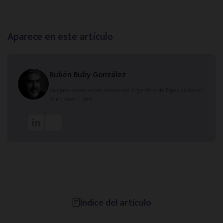
Alicante
Aparece en este artículo
Oviedo
Rubén Buby González
Zaragoza
Vicepresidente
en/de
Asociación Argentina de Especialistas en
Adicciones
|
Web
Murcia
Toledo
Ciudad Real
Índice del artículo
Infórmate y aprende