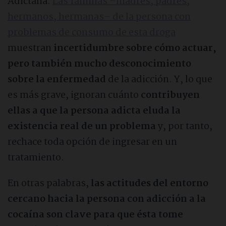
Adictalia.
Las familias –madres, padres,
Heroína
hermanos, hermanas– de la persona con
problemas de consumo de esta droga
muestran
incertidumbre sobre cómo actuar,
Fármacos
pero también mucho desconocimiento
sobre la enfermedad
de la adicción. Y, lo que
Ludopatía
es más grave, ignoran cuánto
contribuyen
ellas a que la persona adicta eluda la
Sexo
existencia real de un problema
y, por tanto,
rechace toda opción de ingresar en un
Móvil
tratamiento.
Videojuegos
En otras palabras,
las actitudes del entorno
cercano hacia la persona con adicción a la
Compras
cocaína son clave para que ésta tome