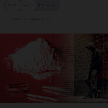
Familia
Cocaína
15 minutos
Centros en tu provincia
Publicado el
13 de junio • 2023
Madrid
Barcelona
Valencia
Sevilla
Bilbao
Málaga