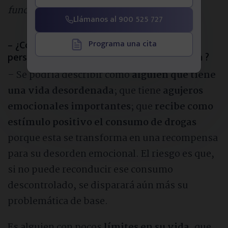
función de los efectos que esta tenga].
Llámanos al 900 525 727
– ¿Cómo se puede describir este perfil de
Programa una cita
persona más propensa a desarrollar adicción ?
– Se podría describir como
alguien que tiene
una vida desordenada
; que tiene
agujeros
emocionales importantes
; que
recibe como
estímulo positivo el consumo de drogas
porque esta se transforma en una recompensa
para su desorden emocional. El riesgo es que,
si no puede reconducir ese consumo
descontrolado, se disparará aún más su
problemática de base.
Es alguien con pocos
límites en su vida
, que